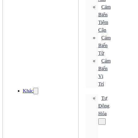
Bộ Truyền Động
Cảm
Bộ Xử Lý Khí
Biến
Bộ Đo Áp Suất
Đồng Hồ Áp Suất
Tiệm
Khớp Nối Xoay
Cận
Bơm
Cảm
Van Điện Từ
Đèn LED
Biến
Quạt
Từ
Quạt AC
Quạt DC
Cảm
Quạt Hướng Trục
Biến
Quạt Hút
Vị
Quạt Ly Tâm
Quạt Nhỏ Gọn
Trí
Quạt Tản Nhiệt
Khác
Tự
Quạt AC
Quạt DC
Động
Quạt Hướng Trục
Hóa
Quạt Hút
Quạt Ly Tâm
Quạt Nhỏ Gọn
Quạt Tản Nhiệt