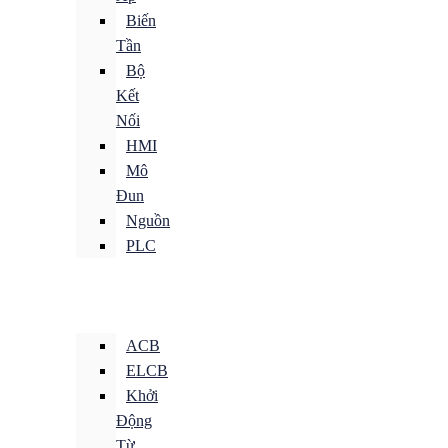
Biến
Tần
Bộ
Kết
Nối
HMI
Mô
Đun
Nguồn
PLC
ACB
ELCB
Khởi
Động
Từ