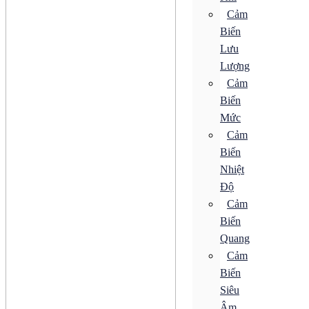
Bộ Điều Khiển Tốc Độ
Cảm
Bộ Khởi Động MMS
Biến
Động Cơ AC
Động Cơ Bước
Lưu
Động Cơ Điện Từ
Lượng
Động Cơ Giảm Tốc
Cảm
Động Cơ Không Chổi Than
Động Cơ Servo
Biến
Động Cơ Tuyến Tính
Mức
Hộp Giảm Tốc
Khí nén
Cảm
Bộ Biến Điện
Biến
Bộ Điều Khiển Áp Suất
Nhiệt
Bộ Giảm Thanh
Bộ Truyền Động
Độ
Bộ Xử Lý Khí
Cảm
Bộ Đo Áp Suất
Biến
Đồng Hồ Áp Suất
Khớp Nối Xoay
Quang
Bơm
Cảm
Van Điện Từ
Biến
Bộ Biến Điện
Siêu
Bộ Điều Khiển Áp Suất
Âm
Bộ Giảm Thanh