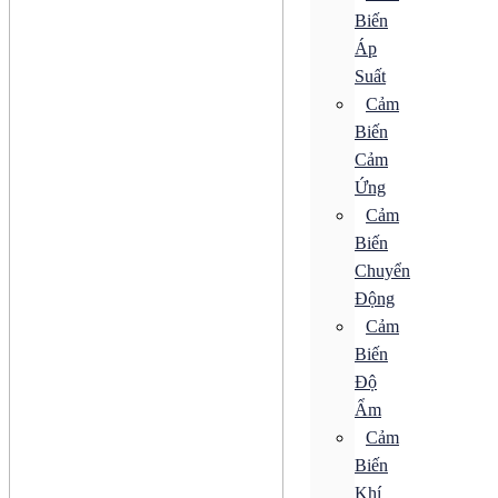
SPD
Biến
Áp
ACB
CB Bảo Vệ
Suất
ELCB
Cảm
MCB
Biến
MCCB
RCBO
Cảm
RCCB
Ứng
Tiếp Điểm Phụ
Khởi Động Từ
Cảm
Rơ Le
Biến
SPD
Chuyển
Động cơ
Bộ Điều Khiển Tốc Độ
Động
Bộ Khởi Động MMS
Cảm
Động Cơ AC
Biến
Động Cơ Bước
Động Cơ Điện Từ
Độ
Động Cơ Giảm Tốc
Ẩm
Động Cơ Không Chổi Than
Động Cơ Servo
Cảm
Động Cơ Tuyến Tính
Biến
Hộp Giảm Tốc
Khí