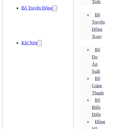
Trơn
Cảm Biến Quang
Bộ Truyền Động
Cảm Biến Siêu Âm
Cảm Biến Tiệm Cận
Bộ
Cảm Biến Từ
Truyền
Cảm Biến Vị Trí
Cảm Biến Độ Ẩm
Động
Xoay
Cảm Biến Ánh Sáng
Khí Nén
Cảm Biến Áp Suất
Cảm Biến Cảm Ứng
Bộ
Cảm Biến Chuyển Động
Đo
Cảm Biến Khí
Áp
Cảm Biến Lưu Lượng
Cảm Biến Mức
Suất
Cảm Biến Nhiệt Độ
Bộ
Cảm Biến Quang
Cảm Biến Siêu Âm
Giảm
Cảm Biến Tiệm Cận
Thanh
Cảm Biến Từ
Bộ
Cảm Biến Vị Trí
Cảm Biến Độ Ẩm
Biến
Điều khiển
Điện
Bộ Chuyển Đổi
Đồng
Bộ Đếm
Bộ Điều Khiển
Hồ