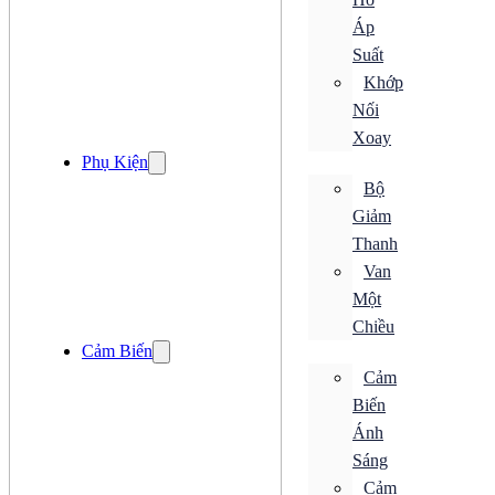
Bộ Điều Khiển Chuyển Động
Áp
Bộ Hẹn Giờ
Bộ Mã Hoá
Suất
Loadcell
Khớp
Đồng Hồ
Nối
Bộ Chuyển Đổi
Xoay
Bộ Đếm
Phụ Kiện
Bộ Điều Khiển
Bộ
Bộ Điều Khiển Chuyển Động
Bộ Hẹn Giờ
Giảm
Bộ Mã Hoá
Thanh
Loadcell
Đồng Hồ
Van
Đóng cắt
Một
ACB
Chiều
CB Bảo Vệ
Cảm Biến
ELCB
MCB
Cảm
MCCB
Biến
RCBO
RCCB
Ánh
Tiếp Điểm Phụ
Sáng
Khởi Động Từ
Cảm
Rơ Le