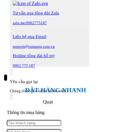
Tư vấn qua tổng đài Zalo
zalo.me/0962775187
Liên hệ qua Email
support@torasung.com.vn
Hotline tổng đài hỗ trợ
0962 775 187
Yêu cầu gọi lại
ĐẶT HÀNG NHANH
Chúng tôi sẽ liên hệ lại nhanh nhất
Quạt
Thông tin mua hàng