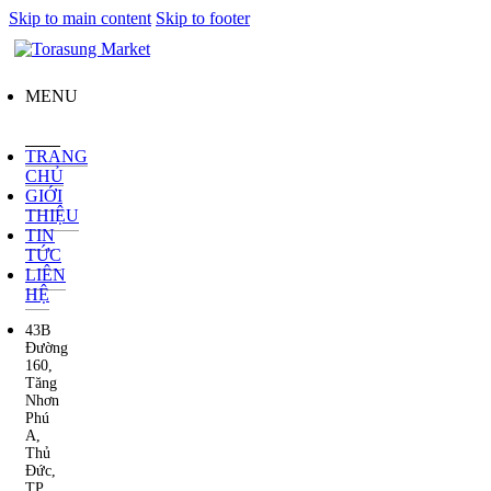
Skip to main content
Skip to footer
MENU
TRANG
CHỦ
GIỚI
THIỆU
TIN
TỨC
LIÊN
HỆ
43B
Đường
160,
Tăng
Nhơn
Phú
A,
Thủ
Đức,
TP