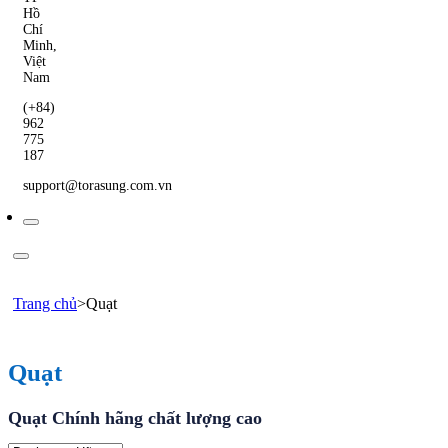
Hồ
Chí
Minh,
Việt
Nam
(+84)
962
775
187
support@torasung.com.vn
Trang chủ
>
Quạt
Quạt
Quạt Chính hãng chất lượng cao