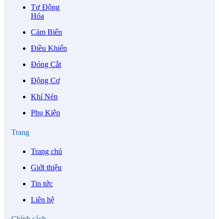
Tự Động
Hóa
Cảm Biến
Điều Khiển
Đóng Cắt
Động Cơ
Khí Nén
Phụ Kiện
Trang
Trang chủ
Giới thiệu
Tin tức
Liên hệ
Chính sách