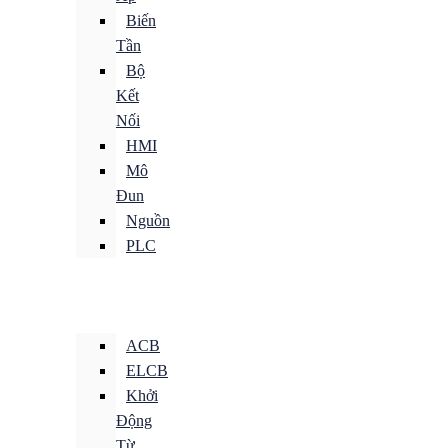
Biến
Tần
Bộ
Kết
Nối
HMI
Mô
Đun
Nguồn
PLC
ACB
ELCB
Khởi
Động
Từ