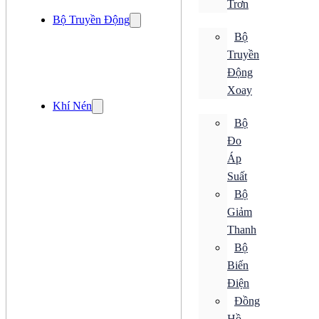
Trơn
Cảm Biến Quang
Bộ Truyền Động
Cảm Biến Siêu Âm
Cảm Biến Tiệm Cận
Bộ
Cảm Biến Từ
Truyền
Cảm Biến Vị Trí
Cảm Biến Độ Ẩm
Động
Xoay
Cảm Biến Ánh Sáng
Khí Nén
Cảm Biến Áp Suất
Cảm Biến Cảm Ứng
Bộ
Cảm Biến Chuyển Động
Đo
Cảm Biến Khí
Áp
Cảm Biến Lưu Lượng
Cảm Biến Mức
Suất
Cảm Biến Nhiệt Độ
Bộ
Cảm Biến Quang
Cảm Biến Siêu Âm
Giảm
Cảm Biến Tiệm Cận
Thanh
Cảm Biến Từ
Bộ
Cảm Biến Vị Trí
Cảm Biến Độ Ẩm
Biến
Điều khiển
Điện
Bộ Chuyển Đổi
Đồng
Bộ Đếm
Bộ Điều Khiển
Hồ