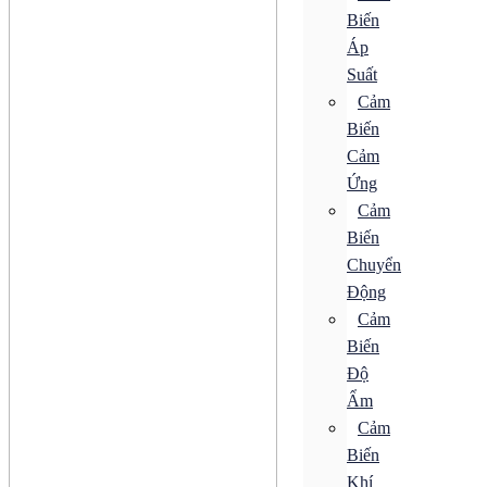
SPD
Biến
Áp
ACB
CB Bảo Vệ
Suất
ELCB
Cảm
MCB
Biến
MCCB
RCBO
Cảm
RCCB
Ứng
Tiếp Điểm Phụ
Khởi Động Từ
Cảm
Rơ Le
Biến
SPD
Chuyển
Động cơ
Bộ Điều Khiển Tốc Độ
Động
Bộ Khởi Động MMS
Cảm
Động Cơ AC
Biến
Động Cơ Bước
Động Cơ Điện Từ
Độ
Động Cơ Giảm Tốc
Ẩm
Động Cơ Không Chổi Than
Động Cơ Servo
Cảm
Động Cơ Tuyến Tính
Biến
Hộp Giảm Tốc
Khí