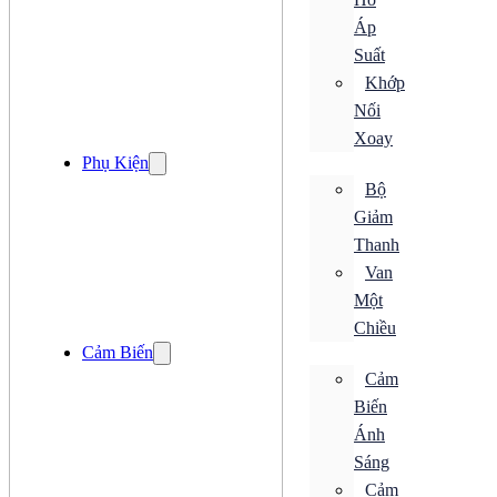
Bộ Điều Khiển Chuyển Động
Áp
Bộ Hẹn Giờ
Bộ Mã Hoá
Suất
Loadcell
Khớp
Đồng Hồ
Nối
Bộ Chuyển Đổi
Xoay
Bộ Đếm
Phụ Kiện
Bộ Điều Khiển
Bộ
Bộ Điều Khiển Chuyển Động
Bộ Hẹn Giờ
Giảm
Bộ Mã Hoá
Thanh
Loadcell
Đồng Hồ
Van
Đóng cắt
Một
ACB
Chiều
CB Bảo Vệ
Cảm Biến
ELCB
MCB
Cảm
MCCB
Biến
RCBO
RCCB
Ánh
Tiếp Điểm Phụ
Sáng
Khởi Động Từ
Cảm
Rơ Le