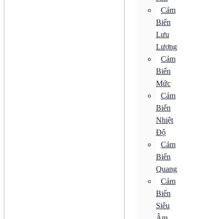
Bộ Điều Khiển Tốc Độ
Cảm
Bộ Khởi Động MMS
Biến
Động Cơ AC
Động Cơ Bước
Lưu
Động Cơ Điện Từ
Lượng
Động Cơ Giảm Tốc
Cảm
Động Cơ Không Chổi Than
Động Cơ Servo
Biến
Động Cơ Tuyến Tính
Mức
Hộp Giảm Tốc
Khí nén
Cảm
Bộ Biến Điện
Biến
Bộ Điều Khiển Áp Suất
Nhiệt
Bộ Giảm Thanh
Bộ Truyền Động
Độ
Bộ Xử Lý Khí
Cảm
Bộ Đo Áp Suất
Biến
Đồng Hồ Áp Suất
Khớp Nối Xoay
Quang
Bơm
Cảm
Van Điện Từ
Biến
Bộ Biến Điện
Siêu
Bộ Điều Khiển Áp Suất
Âm
Bộ Giảm Thanh