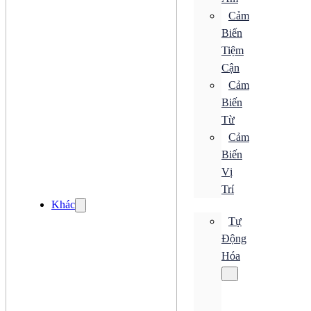
Bộ Truyền Động
Cảm
Bộ Xử Lý Khí
Biến
Bộ Đo Áp Suất
Đồng Hồ Áp Suất
Tiệm
Khớp Nối Xoay
Cận
Bơm
Cảm
Van Điện Từ
Đèn LED
Biến
Quạt
Từ
Quạt AC
Quạt DC
Cảm
Quạt Hướng Trục
Biến
Quạt Hút
Vị
Quạt Ly Tâm
Quạt Nhỏ Gọn
Trí
Quạt Tản Nhiệt
Khác
Tự
Quạt AC
Quạt DC
Động
Quạt Hướng Trục
Hóa
Quạt Hút
Quạt Ly Tâm
Quạt Nhỏ Gọn
Quạt Tản Nhiệt