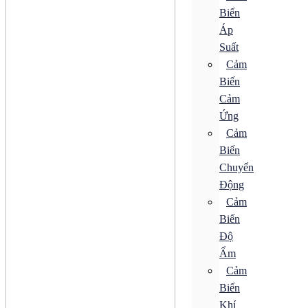
SPD
Biến
Áp
ACB
CB Bảo Vệ
Suất
ELCB
Cảm
MCB
Biến
MCCB
RCBO
Cảm
RCCB
Ứng
Tiếp Điểm Phụ
Khởi Động Từ
Cảm
Rơ Le
Biến
SPD
Chuyển
Động cơ
Bộ Điều Khiển Tốc Độ
Động
Bộ Khởi Động MMS
Cảm
Động Cơ AC
Biến
Động Cơ Bước
Động Cơ Điện Từ
Độ
Động Cơ Giảm Tốc
Ẩm
Động Cơ Không Chổi Than
Động Cơ Servo
Cảm
Động Cơ Tuyến Tính
Biến
Hộp Giảm Tốc
Khí