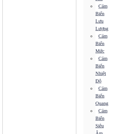
Bộ Điều Khiển Tốc Độ
Cảm
Bộ Khởi Động MMS
Biến
Động Cơ AC
Động Cơ Bước
Lưu
Động Cơ Điện Từ
Lượng
Động Cơ Giảm Tốc
Cảm
Động Cơ Không Chổi Than
Động Cơ Servo
Biến
Động Cơ Tuyến Tính
Mức
Hộp Giảm Tốc
Khí nén
Cảm
Bộ Biến Điện
Biến
Bộ Điều Khiển Áp Suất
Nhiệt
Bộ Giảm Thanh
Bộ Truyền Động
Độ
Bộ Xử Lý Khí
Cảm
Bộ Đo Áp Suất
Biến
Đồng Hồ Áp Suất
Khớp Nối Xoay
Quang
Bơm
Cảm
Van Điện Từ
Biến
Bộ Biến Điện
Siêu
Bộ Điều Khiển Áp Suất
Âm
Bộ Giảm Thanh