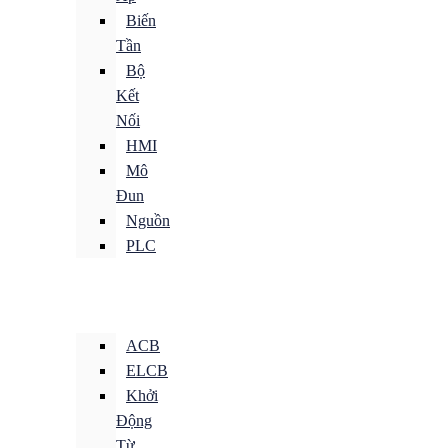
Biến
Tần
Bộ
Kết
Nối
HMI
Mô
Đun
Nguồn
PLC
ACB
ELCB
Khởi
Động
Từ