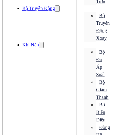
Trơn
Cảm Biến Quang
Bộ Truyền Động
Cảm Biến Siêu Âm
Cảm Biến Tiệm Cận
Bộ
Cảm Biến Từ
Truyền
Cảm Biến Vị Trí
Cảm Biến Độ Ẩm
Động
Xoay
Cảm Biến Ánh Sáng
Khí Nén
Cảm Biến Áp Suất
Cảm Biến Cảm Ứng
Bộ
Cảm Biến Chuyển Động
Đo
Cảm Biến Khí
Áp
Cảm Biến Lưu Lượng
Cảm Biến Mức
Suất
Cảm Biến Nhiệt Độ
Bộ
Cảm Biến Quang
Cảm Biến Siêu Âm
Giảm
Cảm Biến Tiệm Cận
Thanh
Cảm Biến Từ
Bộ
Cảm Biến Vị Trí
Cảm Biến Độ Ẩm
Biến
Điều khiển
Điện
Bộ Chuyển Đổi
Đồng
Bộ Đếm
Bộ Điều Khiển
Hồ