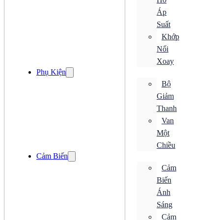
Bộ Điều Khiển Chuyển Động
Áp
Bộ Hẹn Giờ
Bộ Mã Hoá
Suất
Loadcell
Khớp
Đồng Hồ
Nối
Bộ Chuyển Đổi
Xoay
Bộ Đếm
Phụ Kiện
Bộ Điều Khiển
Bộ
Bộ Điều Khiển Chuyển Động
Bộ Hẹn Giờ
Giảm
Bộ Mã Hoá
Thanh
Loadcell
Đồng Hồ
Van
Đóng cắt
Một
ACB
Chiều
CB Bảo Vệ
Cảm Biến
ELCB
MCB
Cảm
MCCB
Biến
RCBO
RCCB
Ánh
Tiếp Điểm Phụ
Sáng
Khởi Động Từ
Cảm
Rơ Le