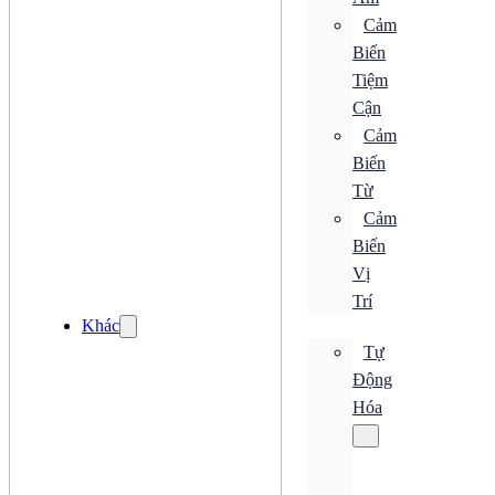
Bộ Truyền Động
Cảm
Bộ Xử Lý Khí
Biến
Bộ Đo Áp Suất
Đồng Hồ Áp Suất
Tiệm
Khớp Nối Xoay
Cận
Bơm
Cảm
Van Điện Từ
Đèn LED
Biến
Quạt
Từ
Quạt AC
Quạt DC
Cảm
Quạt Hướng Trục
Biến
Quạt Hút
Vị
Quạt Ly Tâm
Quạt Nhỏ Gọn
Trí
Quạt Tản Nhiệt
Khác
Tự
Quạt AC
Quạt DC
Động
Quạt Hướng Trục
Hóa
Quạt Hút
Quạt Ly Tâm
Quạt Nhỏ Gọn
Quạt Tản Nhiệt