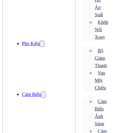
Bộ Điều Khiển Chuyển Động
Áp
Bộ Hẹn Giờ
Bộ Mã Hoá
Suất
Loadcell
Khớp
Đồng Hồ
Nối
Bộ Chuyển Đổi
Xoay
Bộ Đếm
Phụ Kiện
Bộ Điều Khiển
Bộ
Bộ Điều Khiển Chuyển Động
Bộ Hẹn Giờ
Giảm
Bộ Mã Hoá
Thanh
Loadcell
Đồng Hồ
Van
Đóng cắt
Một
ACB
Chiều
CB Bảo Vệ
Cảm Biến
ELCB
MCB
Cảm
MCCB
Biến
RCBO
RCCB
Ánh
Tiếp Điểm Phụ
Sáng
Khởi Động Từ
Cảm
Rơ Le