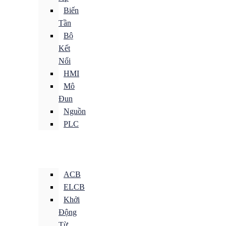
Biến
Tần
Bộ
Kết
Nối
HMI
Mô
Đun
Nguồn
PLC
ACB
ELCB
Khởi
Động
Từ