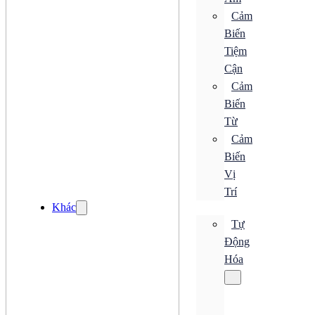
Bộ Truyền Động
Cảm
Bộ Xử Lý Khí
Biến
Bộ Đo Áp Suất
Đồng Hồ Áp Suất
Tiệm
Khớp Nối Xoay
Cận
Bơm
Cảm
Van Điện Từ
Đèn LED
Biến
Quạt
Từ
Quạt AC
Quạt DC
Cảm
Quạt Hướng Trục
Biến
Quạt Hút
Vị
Quạt Ly Tâm
Quạt Nhỏ Gọn
Trí
Quạt Tản Nhiệt
Khác
Tự
Quạt AC
Quạt DC
Động
Quạt Hướng Trục
Hóa
Quạt Hút
Quạt Ly Tâm
Quạt Nhỏ Gọn
Quạt Tản Nhiệt