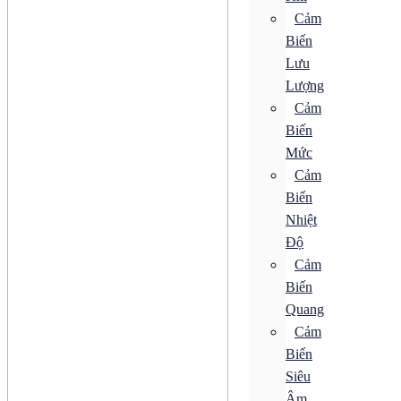
Bộ Điều Khiển Tốc Độ
Cảm
Bộ Khởi Động MMS
Biến
Động Cơ AC
Động Cơ Bước
Lưu
Động Cơ Điện Từ
Lượng
Động Cơ Giảm Tốc
Cảm
Động Cơ Không Chổi Than
Động Cơ Servo
Biến
Động Cơ Tuyến Tính
Mức
Hộp Giảm Tốc
Khí nén
Cảm
Bộ Biến Điện
Biến
Bộ Điều Khiển Áp Suất
Nhiệt
Bộ Giảm Thanh
Bộ Truyền Động
Độ
Bộ Xử Lý Khí
Cảm
Bộ Đo Áp Suất
Biến
Đồng Hồ Áp Suất
Khớp Nối Xoay
Quang
Bơm
Cảm
Van Điện Từ
Biến
Bộ Biến Điện
Siêu
Bộ Điều Khiển Áp Suất
Âm
Bộ Giảm Thanh