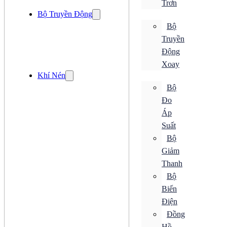
Trơn
Cảm Biến Quang
Bộ Truyền Động
Cảm Biến Siêu Âm
Cảm Biến Tiệm Cận
Bộ
Cảm Biến Từ
Truyền
Cảm Biến Vị Trí
Cảm Biến Độ Ẩm
Động
Xoay
Cảm Biến Ánh Sáng
Khí Nén
Cảm Biến Áp Suất
Cảm Biến Cảm Ứng
Bộ
Cảm Biến Chuyển Động
Đo
Cảm Biến Khí
Áp
Cảm Biến Lưu Lượng
Cảm Biến Mức
Suất
Cảm Biến Nhiệt Độ
Bộ
Cảm Biến Quang
Cảm Biến Siêu Âm
Giảm
Cảm Biến Tiệm Cận
Thanh
Cảm Biến Từ
Bộ
Cảm Biến Vị Trí
Cảm Biến Độ Ẩm
Biến
Điều khiển
Điện
Bộ Chuyển Đổi
Đồng
Bộ Đếm
Bộ Điều Khiển
Hồ