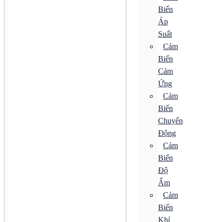
SPD
Biến
Áp
ACB
CB Bảo Vệ
Suất
ELCB
Cảm
MCB
Biến
MCCB
RCBO
Cảm
RCCB
Ứng
Tiếp Điểm Phụ
Khởi Động Từ
Cảm
Rơ Le
Biến
SPD
Chuyển
Động cơ
Bộ Điều Khiển Tốc Độ
Động
Bộ Khởi Động MMS
Cảm
Động Cơ AC
Biến
Động Cơ Bước
Động Cơ Điện Từ
Độ
Động Cơ Giảm Tốc
Ẩm
Động Cơ Không Chổi Than
Động Cơ Servo
Cảm
Động Cơ Tuyến Tính
Biến
Hộp Giảm Tốc
Khí