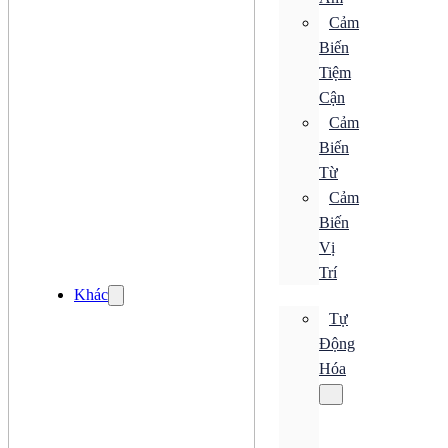
Bộ Truyền Động
Cảm
Bộ Xử Lý Khí
Biến
Bộ Đo Áp Suất
Đồng Hồ Áp Suất
Tiệm
Khớp Nối Xoay
Cận
Bơm
Cảm
Van Điện Từ
Đèn LED
Biến
Quạt
Từ
Quạt AC
Quạt DC
Cảm
Quạt Hướng Trục
Biến
Quạt Hút
Vị
Quạt Ly Tâm
Quạt Nhỏ Gọn
Trí
Quạt Tản Nhiệt
Khác
Tự
Quạt AC
Quạt DC
Động
Quạt Hướng Trục
Hóa
Quạt Hút
Quạt Ly Tâm
Quạt Nhỏ Gọn
Quạt Tản Nhiệt