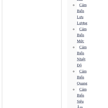
Bộ Điều Khiển Tốc Độ
Cảm
Bộ Khởi Động MMS
Biến
Động Cơ AC
Động Cơ Bước
Lưu
Động Cơ Điện Từ
Lượng
Động Cơ Giảm Tốc
Cảm
Động Cơ Không Chổi Than
Động Cơ Servo
Biến
Động Cơ Tuyến Tính
Mức
Hộp Giảm Tốc
Khí nén
Cảm
Bộ Biến Điện
Biến
Bộ Điều Khiển Áp Suất
Nhiệt
Bộ Giảm Thanh
Bộ Truyền Động
Độ
Bộ Xử Lý Khí
Cảm
Bộ Đo Áp Suất
Biến
Đồng Hồ Áp Suất
Khớp Nối Xoay
Quang
Bơm
Cảm
Van Điện Từ
Biến
Bộ Biến Điện
Siêu
Bộ Điều Khiển Áp Suất
Âm
Bộ Giảm Thanh