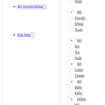
Trơn
Cảm Biến Quang
Bộ Truyền Động
Cảm Biến Siêu Âm
Cảm Biến Tiệm Cận
Bộ
Cảm Biến Từ
Truyền
Cảm Biến Vị Trí
Cảm Biến Độ Ẩm
Động
Xoay
Cảm Biến Ánh Sáng
Khí Nén
Cảm Biến Áp Suất
Cảm Biến Cảm Ứng
Bộ
Cảm Biến Chuyển Động
Đo
Cảm Biến Khí
Áp
Cảm Biến Lưu Lượng
Cảm Biến Mức
Suất
Cảm Biến Nhiệt Độ
Bộ
Cảm Biến Quang
Cảm Biến Siêu Âm
Giảm
Cảm Biến Tiệm Cận
Thanh
Cảm Biến Từ
Bộ
Cảm Biến Vị Trí
Cảm Biến Độ Ẩm
Biến
Điều khiển
Điện
Bộ Chuyển Đổi
Đồng
Bộ Đếm
Bộ Điều Khiển
Hồ