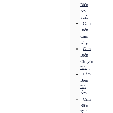
SPD
Biến
Áp
ACB
CB Bảo Vệ
Suất
ELCB
Cảm
MCB
Biến
MCCB
RCBO
Cảm
RCCB
Ứng
Tiếp Điểm Phụ
Khởi Động Từ
Cảm
Rơ Le
Biến
SPD
Chuyển
Động cơ
Bộ Điều Khiển Tốc Độ
Động
Bộ Khởi Động MMS
Cảm
Động Cơ AC
Biến
Động Cơ Bước
Động Cơ Điện Từ
Độ
Động Cơ Giảm Tốc
Ẩm
Động Cơ Không Chổi Than
Động Cơ Servo
Cảm
Động Cơ Tuyến Tính
Biến
Hộp Giảm Tốc
Khí