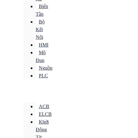
Biến
Tần
Bộ
Kết
Nối
HMI
Mô
Đun
Nguồn
PLC
ACB
ELCB
Khởi
Động
Từ