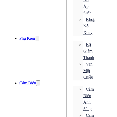
Bộ Điều Khiển Chuyển Động
Áp
Bộ Hẹn Giờ
Bộ Mã Hoá
Suất
Loadcell
Khớp
Đồng Hồ
Nối
Bộ Chuyển Đổi
Xoay
Bộ Đếm
Phụ Kiện
Bộ Điều Khiển
Bộ
Bộ Điều Khiển Chuyển Động
Bộ Hẹn Giờ
Giảm
Bộ Mã Hoá
Thanh
Loadcell
Đồng Hồ
Van
Đóng cắt
Một
ACB
Chiều
CB Bảo Vệ
Cảm Biến
ELCB
MCB
Cảm
MCCB
Biến
RCBO
RCCB
Ánh
Tiếp Điểm Phụ
Sáng
Khởi Động Từ
Cảm
Rơ Le